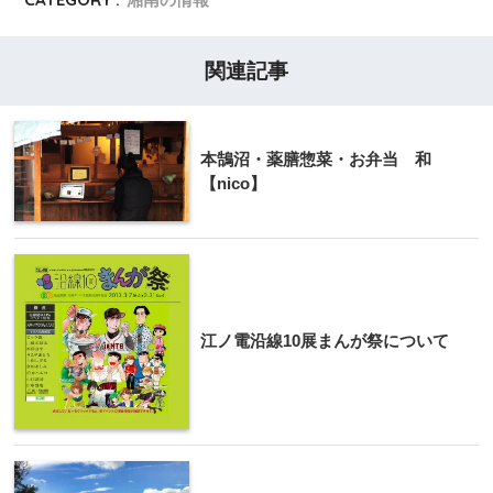
関連記事
本鵠沼・薬膳惣菜・お弁当 和
【nico】
江ノ電沿線10展まんが祭について