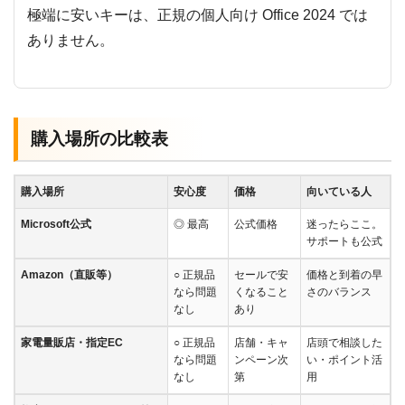
極端に安いキーは、正規の個人向け Office 2024 では
ありません。
購入場所の比較表
購入場所
安心度
価格
向いている人
Microsoft公式
◎ 最高
公式価格
迷ったらここ。
サポートも公式
Amazon（直販等）
○ 正規品
セールで安
価格と到着の早
なら問題
くなること
さのバランス
なし
あり
家電量販店・指定EC
○ 正規品
店舗・キャ
店頭で相談した
なら問題
ンペーン次
い・ポイント活
なし
第
用