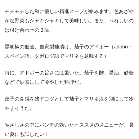
モチモチした麺に優しい精進スープが絡みます。色あざや
かな野菜もシャキシャキして美味しい。また、うれしいの
は付け合わせの３品。
黒胡椒の佃煮、自家製糠漬け、茄子のアドボー（adobo：
スペイン語、タガログ語でマリネを意味する）
特に、アドボーの旨さには驚いた。茄子を酢、醤油、砂糖
などで炒煮にして冷やした料理だ。
茄子の食感を残すコツとして茄子とマリネ液を別にして冷
やすそうだ。
やさしさの中にパンチの効いたオススメのメニューだ。暑
い夏にも試したい！